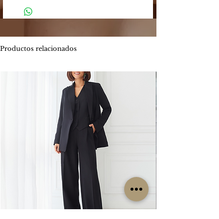
-
El plazo estimado de entrega es entre
de los siguientes medios:
4 y 5 días hábiles.
Mercado Pago: Es una plataforma
-
Envíos por MOTO mensajería en CABA
segura que permite enviar y recibir
estimado de entrega es entre 1 y 2 días
dinero.
hábiles.
Productos relacionados
Los métodos de pago que Mercado
ENVIOS
GRATIS
Pago ofrece son:
Por tiempo limitado
#Isabellepilier
-
Tarjetas de crédito hasta 3 cuotas sin
#EnviosGratis
interés / Débito. Te permite pagar tu
compra con una o dos tarjetas de
RETIROS:
crédito. Ofrece beneficios de
Los retiros siempre se hacen con
financiación propia con varios bancos.
coordinación previa. Contamos con una
Consultá las promociones estos
oficina en la zona de CABA y operamos
beneficios
los lunes, miércoles y viernes. Cada
aquí. https://www.mercadopago.com.ar/c
clienta es contactada particularmente
uotas
por nuestro grupo de trabajo para
coordinar su retiro, sin excepción, ya que
-
Transferencia bancaria, la misma tiene el
no es un local sino una oficina.
descuento 5% menos del valor
publicado.
CAMBIOS