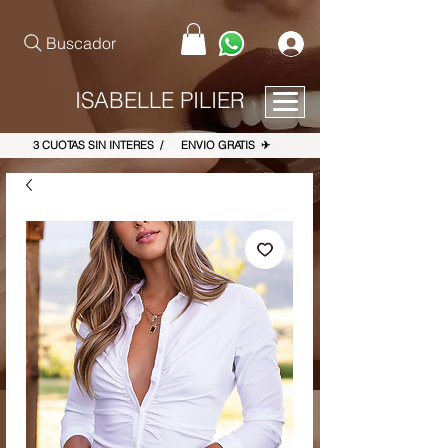
pinterest-site-verification=867dbab807973b9ac409c90f1d7cea8f
Buscador
ISABELLE PILIER
3 CUOTAS SIN INTERES / ENVIO GRATIS ✈