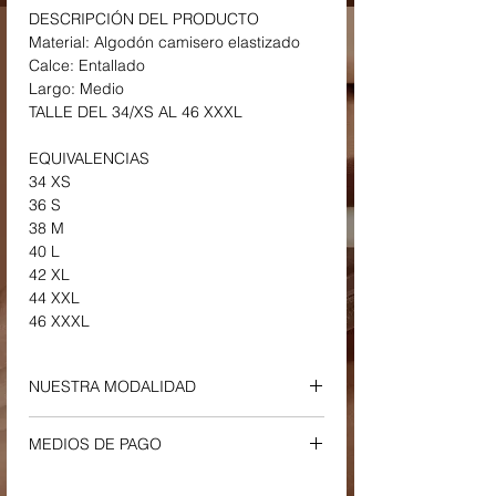
DESCRIPCIÓN DEL PRODUCTO
Material: Algodón camisero elastizado
Calce: Entallado
Largo: Medio
TALLE DEL 34/XS AL 46 XXXL
EQUIVALENCIAS
34 XS
36 S
38 M
40 L
42 XL
44 XXL
46 XXXL
NUESTRA MODALIDAD
ENVIOS Y RETIROS
MEDIOS DE PAGO
-
Envío a Domicilio o Sucursal Correo
Argentino
Tu compra podrá ser efectuada a través