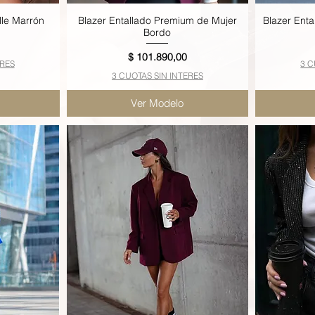
lle Marrón
Blazer Entallado Premium de Mujer
Blazer Ent
Vista rápida
Bordo
Precio
$ 101.890,00
ERES
3 C
3 CUOTAS SIN INTERES
Ver Modelo