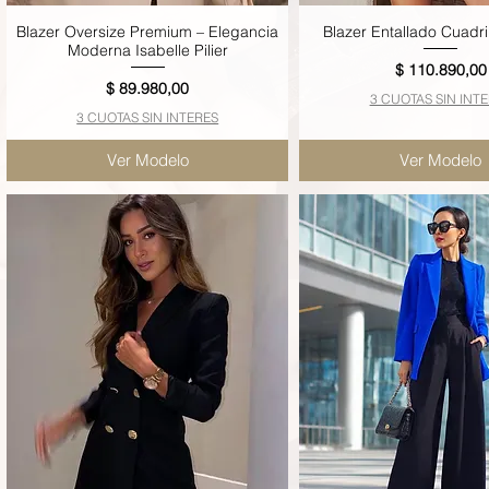
Blazer Oversize Premium – Elegancia
Blazer Entallado Cuadri
Vista rápida
Vista rápida
Moderna Isabelle Pilier
Precio
$ 110.890,00
Precio
$ 89.980,00
3 CUOTAS SIN INT
3 CUOTAS SIN INTERES
Ver Modelo
Ver Modelo