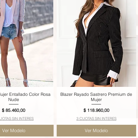
ujer Entallado Color Rosa
Blazer Rayado Sastrero Premium de
Vista rápida
Vista rápida
Nude
Mujer
Precio
Precio
$ 85.460,00
$ 118.960,00
UOTAS SIN INTERES
3 CUOTAS SIN INTERES
Ver Modelo
Ver Modelo