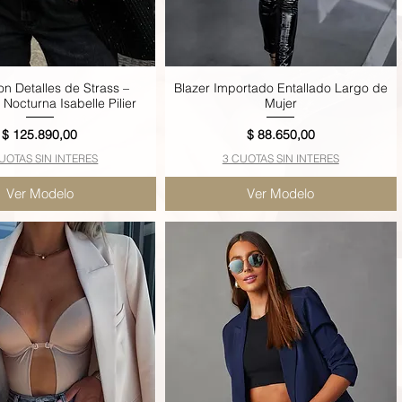
on Detalles de Strass –
Blazer Importado Entallado Largo de
Vista rápida
Vista rápida
Nocturna Isabelle Pilier
Mujer
Precio
Precio
$ 125.890,00
$ 88.650,00
UOTAS SIN INTERES
3 CUOTAS SIN INTERES
Ver Modelo
Ver Modelo