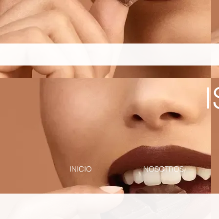
pinterest-site-verification=867dbab807973b9ac409c90f1d7cea8f
I
INICIO
NOSOTROS