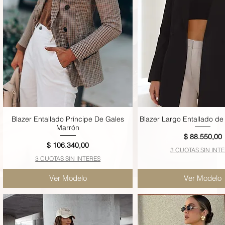
Blazer Entallado Príncipe De Gales
Blazer Largo Entallado de
Vista rápida
Vista rápida
Marrón
Precio
$ 88.550,00
Precio
$ 106.340,00
3 CUOTAS SIN INT
3 CUOTAS SIN INTERES
Ver Modelo
Ver Modelo