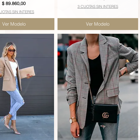
Precio
$ 89.860,00
3 CUOTAS SIN INTERES
UOTAS SIN INTERES
Ver Modelo
Ver Modelo