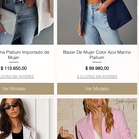
ma Platium Importado de
Blazer De Mujer Color Azul Marino
Vista rápida
Vista rápida
Mujer
Platium
Precio
Precio
$ 113.650,00
$ 89.980,00
UOTAS SIN INTERES
3 CUOTAS SIN INTERES
Ver Modelo
Ver Modelo