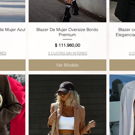
de Mujer Azul
Blazer De Mujer Oversize Bordo
Blazer c
Vista rápida
Premium
Elegancia 
Precio
$ 111.980,00
ERES
3 CUOTAS SIN INTERES
3 C
Ver Modelo