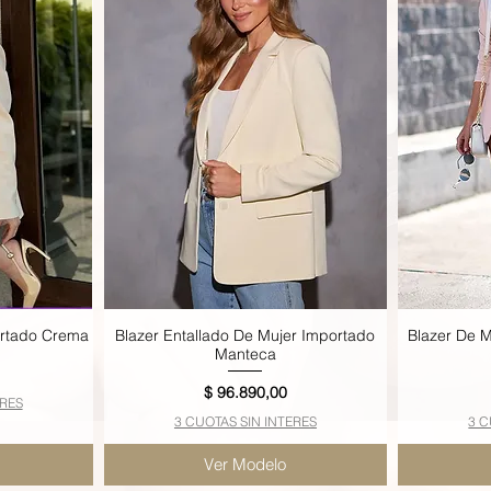
ortado Crema
Blazer Entallado De Mujer Importado
Blazer De M
Vista rápida
Manteca
Precio
$ 96.890,00
ERES
3 CUOTAS SIN INTERES
3 C
Ver Modelo