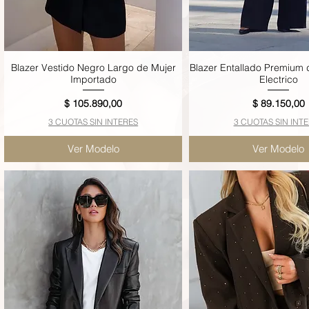
Blazer Vestido Negro Largo de Mujer
Blazer Entallado Premium 
Vista rápida
Vista rápida
Importado
Electrico
Precio
Precio
$ 105.890,00
$ 89.150,00
3 CUOTAS SIN INTERES
3 CUOTAS SIN INT
Ver Modelo
Ver Modelo