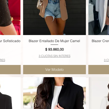
r Sofisticado
Blazer Entallado De Mujer Camel
Blazer Cre
Vista rápida
Precio
$ 93.860,00
3 CUOTAS SIN INTERES
ERES
3 C
Ver Modelo