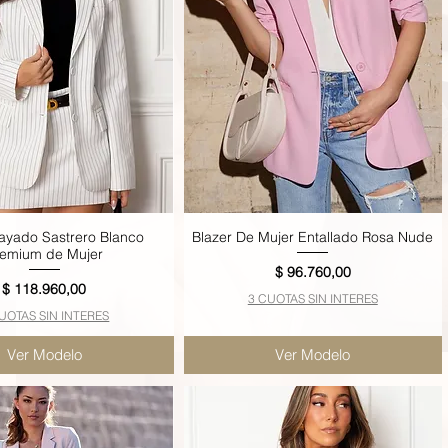
ayado Sastrero Blanco
Blazer De Mujer Entallado Rosa Nude
Vista rápida
Vista rápida
remium de Mujer
Precio
$ 96.760,00
Precio
$ 118.960,00
3 CUOTAS SIN INTERES
UOTAS SIN INTERES
Ver Modelo
Ver Modelo