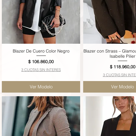
Blazer De Cuero Color Negro
Blazer con Strass – Glamou
Vista rápida
Vista rápida
Isabelle Pilier
Precio
$ 106.860,00
Precio
$ 118.960,00
3 CUOTAS SIN INTERES
3 CUOTAS SIN INT
Ver Modelo
Ver Modelo