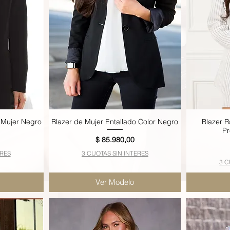
 Mujer Negro
Blazer de Mujer Entallado Color Negro
Blazer R
Vista rápida
P
Precio
$ 85.980,00
ERES
3 CUOTAS SIN INTERES
3 C
Ver Modelo