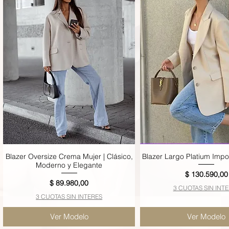
Blazer Oversize Crema Mujer | Clásico,
Blazer Largo Platium Imp
Vista rápida
Vista rápida
Moderno y Elegante
Precio
$ 130.590,00
Precio
$ 89.980,00
3 CUOTAS SIN INT
3 CUOTAS SIN INTERES
Ver Modelo
Ver Modelo