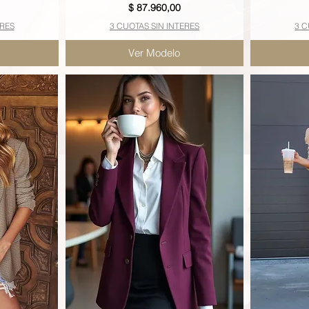
Precio
$ 87.960,00
ERES
3 CUOTAS SIN INTERES
3 C
Ver Modelo