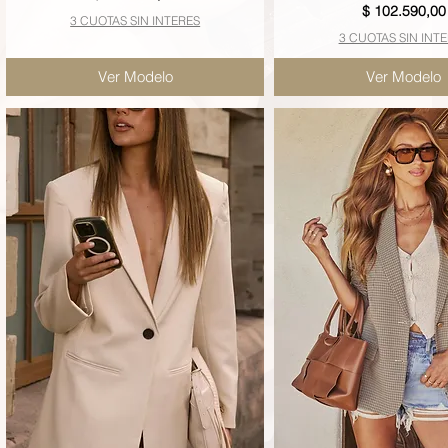
Precio
$ 102.590,00
3 CUOTAS SIN INTERES
3 CUOTAS SIN INT
Ver Modelo
Ver Modelo