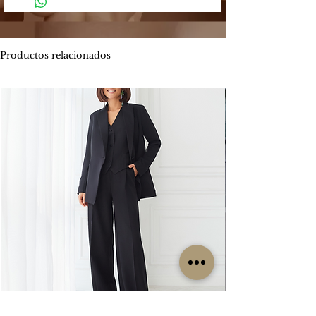
4 y 5 días hábiles.
Mercado Pago: Es una plataforma
-
Envíos por MOTO mensajería en CABA
segura que permite enviar y recibir
estimado de entrega es entre 1 y 2 días
dinero.
hábiles.
Productos relacionados
Los métodos de pago que Mercado
ENVIOS
GRATIS
Pago ofrece son:
Por tiempo limitado
#Isabellepilier
-
Tarjetas de crédito hasta 3 cuotas sin
#EnviosGratis
interés / Débito. Te permite pagar tu
compra con una o dos tarjetas de
RETIROS:
crédito. Ofrece beneficios de
Los retiros siempre se hacen con
financiación propia con varios bancos.
coordinación previa. Contamos con una
Consultá las promociones estos
oficina en la zona de CABA y operamos
beneficios
los lunes, miércoles y viernes. Cada
aquí. https://www.mercadopago.com.ar/c
clienta es contactada particularmente
uotas
por nuestro grupo de trabajo para
coordinar su retiro, sin excepción, ya que
-
Transferencia bancaria, la misma tiene el
no es un local sino una oficina.
descuento 5% menos del valor
publicado.
CAMBIOS