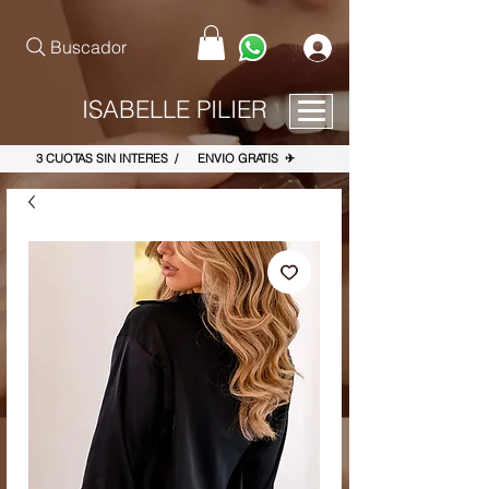
pinterest-site-verification=867dbab807973b9ac409c90f1d7cea8f
Buscador
ISABELLE PILIER
3 CUOTAS SIN INTERES / ENVIO GRATIS ✈