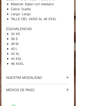
Material: Saten con elastano
Calce: Suelto
Largo: Largo
TALLE DEL 34/XS AL 46 XXXL
EQUIVALENCIAS
34 XS
36 S
38 M
40 L
42 XL
44 XXL
46 XXXL
NUESTRA MODALIDAD
ENVIOS Y RETIROS
MEDIOS DE PAGO
-
Envío a Domicilio o Sucursal Correo
Argentino
Tu compra podrá ser efectuada a través
-
El plazo estimado de entrega es entre
de los siguientes medios: