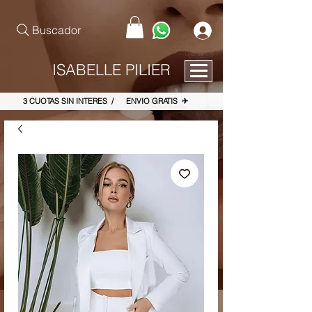
pinterest-site-verification=867dbab807973b9ac409c90f1d7cea8f
Buscador
ISABELLE PILIER
3 CUOTAS SIN INTERES / ENVIO GRATIS ✈