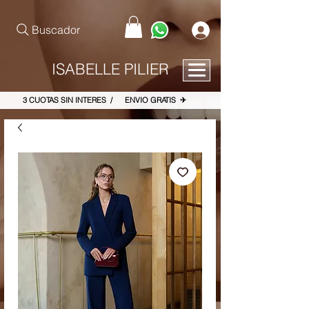
pinterest-site-verification=867dbab807973b9ac409c90f1d7cea8f
Buscador
ISABELLE PILIER
3 CUOTAS SIN INTERES / ENVIO GRATIS ✈