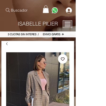
pinterest-site-verification=867dbab807973b9ac409c90f1d7cea8f
Buscador
ISABELLE PILIER
3 CUOTAS SIN INTERES / ENVIO GRATIS ✈