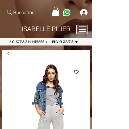
pinterest-site-verification=867dbab807973b9ac409c90f1d7cea8f
Buscador
ISABELLE PILIER
3 CUOTAS SIN INTERES / ENVIO GRATIS ✈