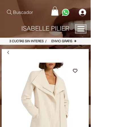
pinterest-site-verification=867dbab807973b9ac409c90f1d7cea8f
Buscador
ISABELLE PILIER
3 CUOTAS SIN INTERES / ENVIO GRATIS ✈