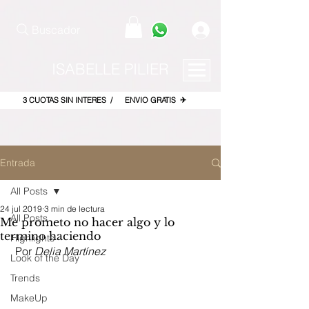
pinterest-site-verification=867dbab807973b9ac409c90f1d7cea8f
Buscador
ISABELLE PILIER
3 CUOTAS SIN INTERES / ENVIO GRATIS ✈
Entrada
All Posts
24 jul 2019
3 min de lectura
All Posts
Me prometo no hacer algo y lo
termino haciendo
Highlights
 Por 
Delia Martínez 
Look of the Day
Trends
MakeUp