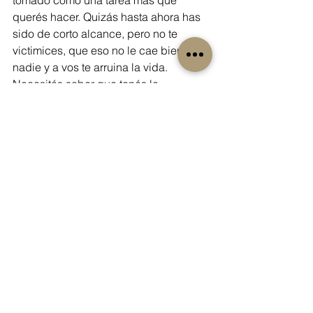
tomado como una tarea más que 
querés hacer. Quizás hasta ahora has 
sido de corto alcance, pero no te 
victimices, que eso no le cae bien a 
nadie y a vos te arruina la vida. 
Necesitás saber que tenés la 
capacidad para conquistarte a vos 
misma, y no naciste para ser 
dominada sino para ser libre.
¿Qué te está dominando?, ¿el orgullo?, 
¿la necesidad de hacer algo distinto?, 
¿querer tener siempre la razón?, ¿la 
mentira? Si algo te está dominando es 
porque no usaste el dominio propio 
que está en tu interior.
Tenés autoridad, capacidad e 
inteligencia para salir adelante. ¡No te 