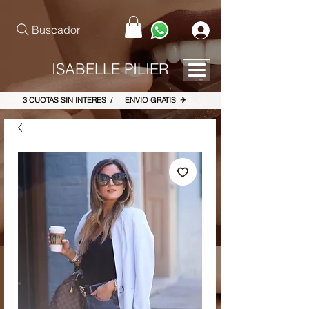
pinterest-site-verification=867dbab807973b9ac409c90f1d7cea8f
Buscador
ISABELLE PILIER
3 CUOTAS SIN INTERES / ENVIO GRATIS ✈