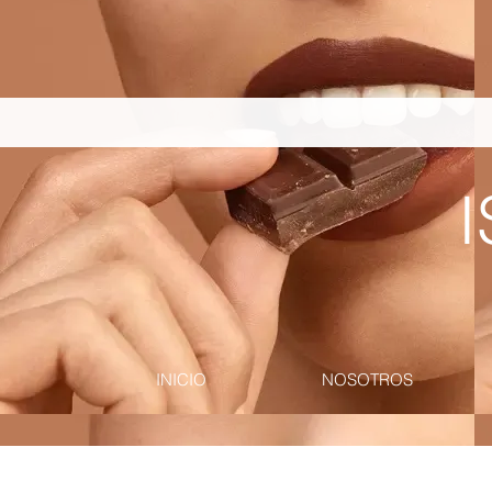
pinterest-site-verification=867dbab807973b9ac409c90f1d7cea8f
I
INICIO
NOSOTROS