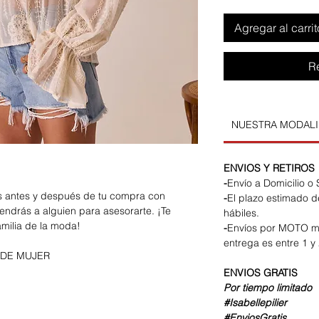
Agregar al carrit
R
NUESTRA MODAL
ENVIOS Y RETIROS
-
Envío a Domicilio o
os antes y después de tu compra con
-
El plazo estimado d
endrás a alguien para asesorarte. ¡Te
hábiles.
amilia de la moda!
-
Envíos por MOTO m
entrega es entre 1 y 
 DE MUJER
ENVIOS
GRATIS
Por tiempo limitado
#Isabellepilier
#EnviosGratis