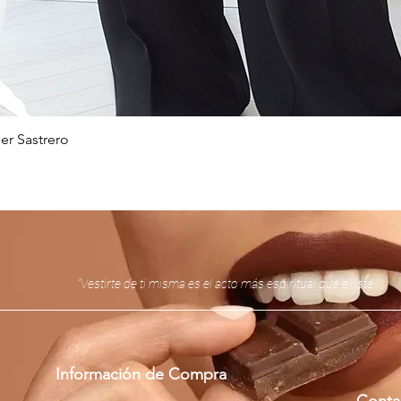
er Sastrero
Vista rápida
“Vestirte de ti misma es el acto más espiritual que existe.”
Información de Compra