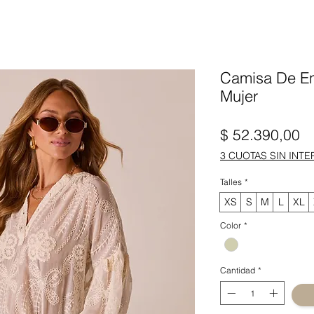
Camisa De En
Mujer
Pr
$ 52.390,00
3 CUOTAS SIN INTE
Talles
*
XS
S
M
L
XL
Color
*
Cantidad
*