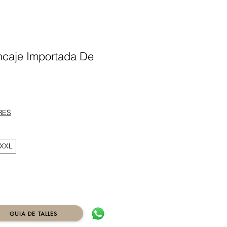
caje Importada De
ecio
RES
XXL
GUIA DE TALLES