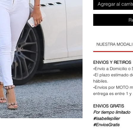
Agregar al carrit
R
NUESTRA MODAL
ENVIOS Y RETIROS
-
Envío a Domicilio o
-
El plazo estimado d
hábiles.
-
Envíos por MOTO m
entrega es entre 1 y 
ENVIOS
GRATIS
Por tiempo limitado
#Isabellepilier
#EnviosGratis