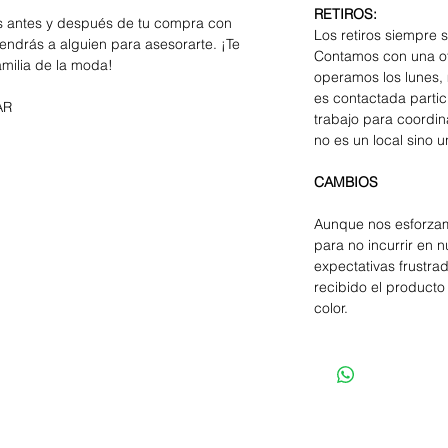
RETIROS:
os antes y después de tu compra con
Los retiros siempre 
endrás a alguien para asesorarte. ¡Te
Contamos con una of
amilia de la moda!
operamos los lunes, 
es contactada parti
AR
trabajo para coordina
no es un local sino u
CAMBIOS
Aunque nos esforzam
para no incurrir en 
expectativas frustra
recibido el producto 
color.