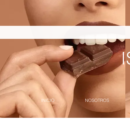
pinterest-site-verification=867dbab807973b9ac409c90f1d7cea8f
I
INICIO
NOSOTROS