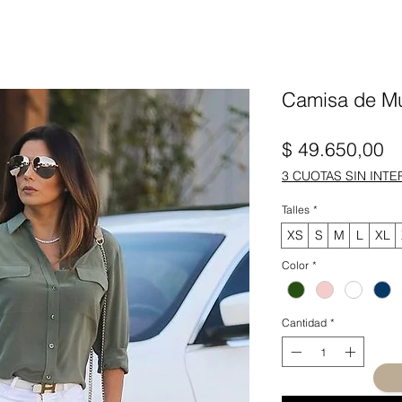
Camisa de Muj
Pr
$ 49.650,00
3 CUOTAS SIN INTE
Talles
*
XS
S
M
L
XL
Color
*
Cantidad
*