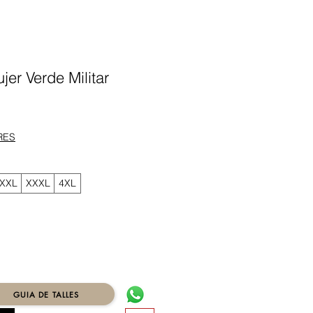
er Verde Militar
ecio
RES
XXL
XXXL
4XL
GUIA DE TALLES