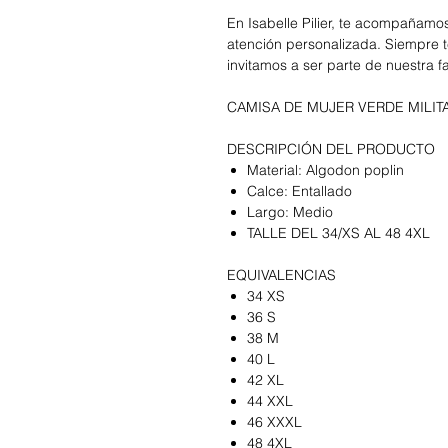
En Isabelle Pilier, te acompañam
atención personalizada. Siempre t
invitamos a ser parte de nuestra f
CAMISA DE MUJER VERDE MILIT
DESCRIPCIÓN DEL PRODUCTO
Material: Algodon poplin
Calce: Entallado
Largo: Medio
TALLE DEL 34/XS AL 48 4XL
EQUIVALENCIAS
34 XS
36 S
38 M
40 L
42 XL
44 XXL
46 XXXL
48 4XL