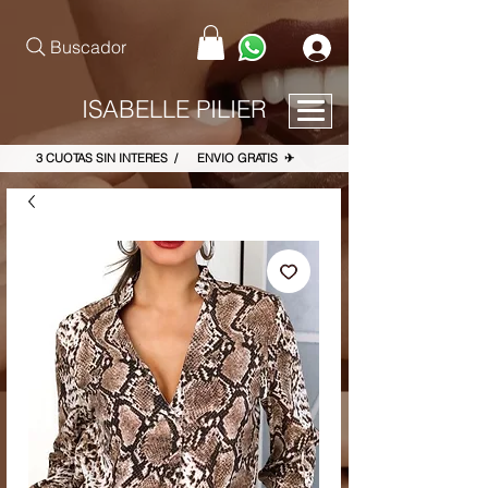
pinterest-site-verification=867dbab807973b9ac409c90f1d7cea8f
Buscador
ISABELLE PILIER
3 CUOTAS SIN INTERES / ENVIO GRATIS ✈