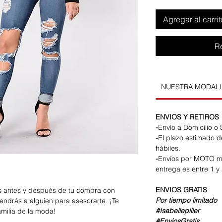
Agregar al carrit
R
NUESTRA MODAL
ENVIOS Y RETIROS
-
Envío a Domicilio o
-
El plazo estimado d
hábiles.
-
Envíos por MOTO m
entrega es entre 1 y 
ENVIOS
GRATIS
os antes y después de tu compra con
Por tiempo limitado
endrás a alguien para asesorarte. ¡Te
#Isabellepilier
amilia de la moda!
#EnviosGratis