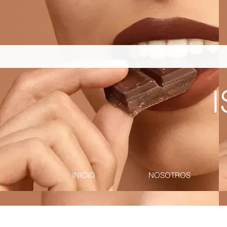
pinterest-site-verification=867dbab807973b9ac409c90f1d7cea8f
I
INICIO
NOSOTROS