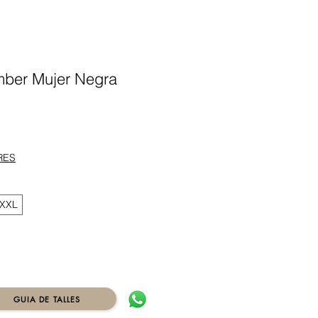
ber Mujer Negra
Precio
RES
XXL
GUIA DE TALLES