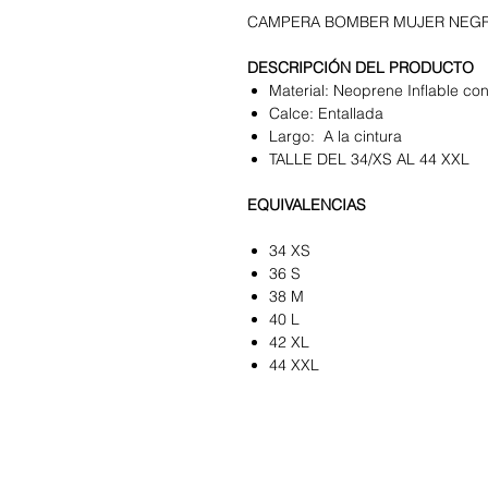
CAMPERA BOMBER MUJER NEGR
DESCRIPCIÓN DEL PRODUCTO
Material: Neoprene Inflable c
Calce: Entallada
Largo: A la cintura
TALLE DEL 34/XS AL 44 XXL
EQUIVALENCIAS
34 XS
36 S
38 M
40 L
42 XL
44 XXL