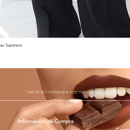
er Sastrero
Vista rápida
“Vestirte de ti misma es el acto más espiritual que existe.”
Información de Compra