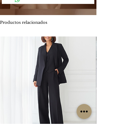
Mercado Pago: Es una plataforma
-
Envíos por MOTO mensajería en CABA
segura que permite enviar y recibir
estimado de entrega es entre 1 y 2 días
dinero.
hábiles.
Productos relacionados
Los métodos de pago que Mercado
ENVIOS
GRATIS
Pago ofrece son:
Por tiempo limitado
#Isabellepilier
-
Tarjetas de crédito hasta 3 cuotas sin
#EnviosGratis
interés / Débito. Te permite pagar tu
compra con una o dos tarjetas de
RETIROS:
crédito. Ofrece beneficios de
Los retiros siempre se hacen con
financiación propia con varios bancos.
coordinación previa. Contamos con una
Consultá las promociones estos
oficina en la zona de CABA y operamos
beneficios
los lunes, miércoles y viernes. Cada
aquí. https://www.mercadopago.com.ar/c
clienta es contactada particularmente
uotas
por nuestro grupo de trabajo para
coordinar su retiro, sin excepción, ya que
-
Transferencia bancaria, la misma tiene el
no es un local sino una oficina.
descuento 5% menos del valor
publicado.
CAMBIOS