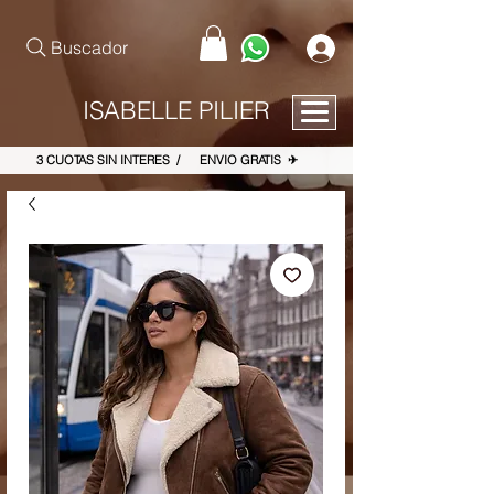
pinterest-site-verification=867dbab807973b9ac409c90f1d7cea8f
Buscador
ISABELLE PILIER
3 CUOTAS SIN INTERES / ENVIO GRATIS ✈