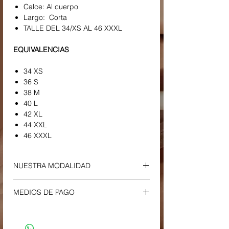
Calce: Al cuerpo
Largo: Corta
TALLE DEL 34/XS AL 46 XXXL
EQUIVALENCIAS
34 XS
36 S
38 M
40 L
42 XL
44 XXL
46 XXXL
NUESTRA MODALIDAD
ENVIOS Y RETIROS
MEDIOS DE PAGO
-
Envío a Domicilio o Sucursal Correo
Argentino
Tu compra podrá ser efectuada a través
-
El plazo estimado de entrega es entre
de los siguientes medios:
4 y 5 días hábiles.