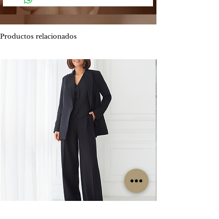
Mercado Pago: Es una plataforma
-
Envíos por MOTO mensajería en CABA
segura que permite enviar y recibir
estimado de entrega es entre 1 y 2 días
dinero.
hábiles.
Productos relacionados
Los métodos de pago que Mercado
ENVIOS
GRATIS
Pago ofrece son:
Por tiempo limitado
#Isabellepilier
-
Tarjetas de crédito hasta 3 cuotas sin
#EnviosGratis
interés / Débito. Te permite pagar tu
compra con una o dos tarjetas de
RETIROS:
crédito. Ofrece beneficios de
Los retiros siempre se hacen con
financiación propia con varios bancos.
coordinación previa. Contamos con una
Consultá las promociones estos
oficina en la zona de CABA y operamos
beneficios
los lunes, miércoles y viernes. Cada
aquí. https://www.mercadopago.com.ar/c
clienta es contactada particularmente
uotas
por nuestro grupo de trabajo para
coordinar su retiro, sin excepción, ya que
-
Transferencia bancaria, la misma tiene el
no es un local sino una oficina.
descuento 5% menos del valor
publicado.
CAMBIOS