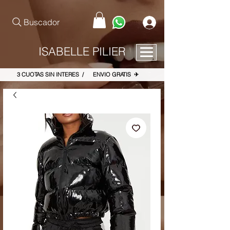
pinterest-site-verification=867dbab807973b9ac409c90f1d7cea8f
Buscador
ISABELLE PILIER
3 CUOTAS SIN INTERES / ENVIO GRATIS ✈