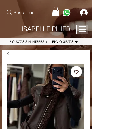
pinterest-site-verification=867dbab807973b9ac409c90f1d7cea8f
Buscador
ISABELLE PILIER
3 CUOTAS SIN INTERES / ENVIO GRATIS ✈