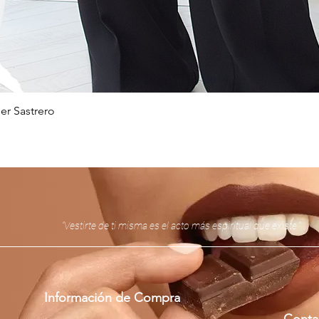
er Sastrero
Vista rápida
“Vestirte de ti misma es el acto más espiritual que existe.”
Información de Compra