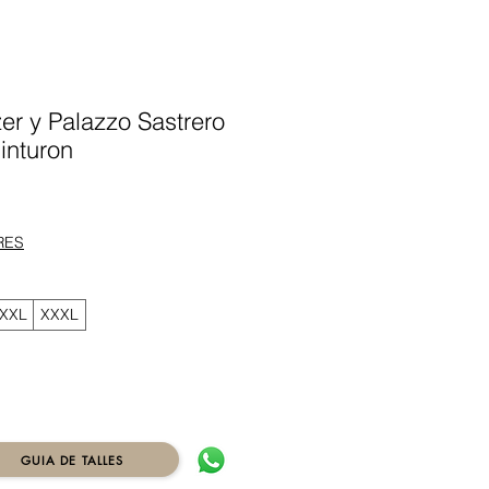
er y Palazzo Sastrero
inturon
Precio
RES
XXL
XXXL
GUIA DE TALLES