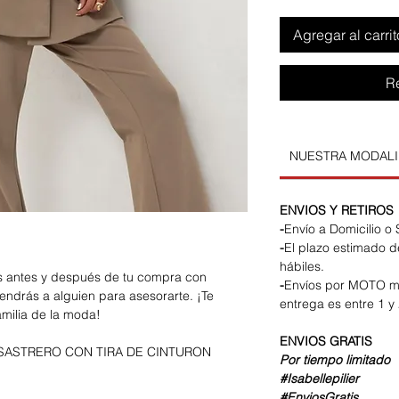
Agregar al carrit
R
NUESTRA MODAL
ENVIOS Y RETIROS
-
Envío a Domicilio o
-
El plazo estimado d
hábiles.
os antes y después de tu compra con
-
Envíos por MOTO m
endrás a alguien para asesorarte. ¡Te
entrega es entre 1 y 
amilia de la moda!
ENVIOS
GRATIS
SASTRERO CON TIRA DE CINTURON
Por tiempo limitado
#Isabellepilier
#EnviosGratis