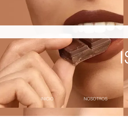
pinterest-site-verification=867dbab807973b9ac409c90f1d7cea8f
I
INICIO
NOSOTROS