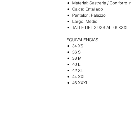
Material: Sastreria / Con forro i
Calce: Entallado
Pantalón: Palazzo
Largo: Medio
TALLE DEL 34/XS AL 46 XXXL
EQUIVALENCIAS
34 XS
36 S
38 M
40 L
42 XL
44 XXL
46 XXXL