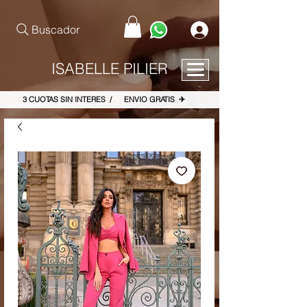
pinterest-site-verification=867dbab807973b9ac409c90f1d7cea8f
Buscador
ISABELLE PILIER
3 CUOTAS SIN INTERES / ENVIO GRATIS ✈