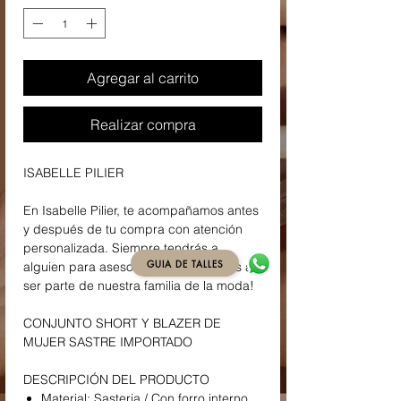
Agregar al carrito
Realizar compra
ISABELLE PILIER
En Isabelle Pilier, te acompañamos antes
y después de tu compra con atención
personalizada. Siempre tendrás a
GUIA DE TALLES
alguien para asesorarte. ¡Te invitamos a
ser parte de nuestra familia de la moda!
CONJUNTO SHORT Y BLAZER DE
MUJER SASTRE IMPORTADO
DESCRIPCIÓN DEL PRODUCTO
Material: Sasteria / Con forro interno