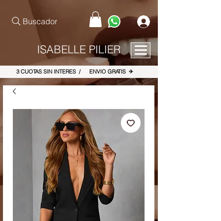
pinterest-site-verification=867dbab807973b9ac409c90f1d7cea8f
Buscador
ISABELLE PILIER
3 CUOTAS SIN INTERES / ENVIO GRATIS ✈