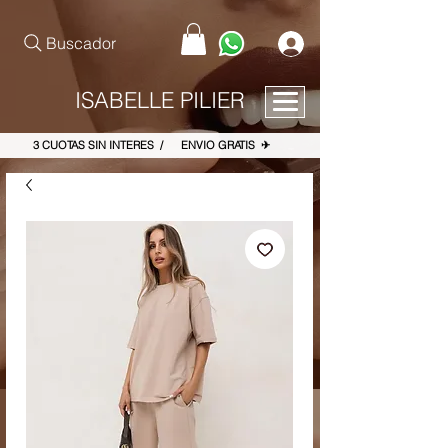
pinterest-site-verification=867dbab807973b9ac409c90f1d7cea8f
Buscador
ISABELLE PILIER
3 CUOTAS SIN INTERES / ENVIO GRATIS ✈