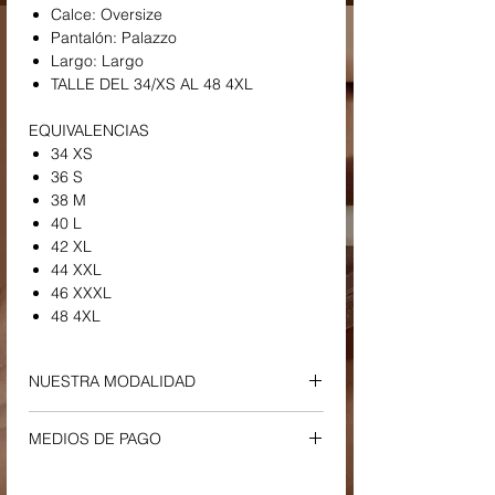
Calce: Oversize
Pantalón: Palazzo
Largo: Largo
TALLE DEL 34/XS AL 48 4XL
EQUIVALENCIAS
34 XS
36 S
38 M
40 L
42 XL
44 XXL
46 XXXL
48 4XL
NUESTRA MODALIDAD
ENVIOS Y RETIROS
MEDIOS DE PAGO
-
Envío a Domicilio o Sucursal Correo
Argentino
Tu compra podrá ser efectuada a través
-
El plazo estimado de entrega es entre