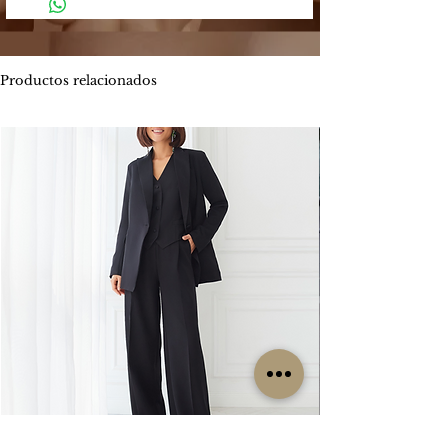
4 y 5 días hábiles.
Mercado Pago: Es una plataforma
-
Envíos por MOTO mensajería en CABA
segura que permite enviar y recibir
estimado de entrega es entre 1 y 2 días
dinero.
hábiles.
Productos relacionados
Los métodos de pago que Mercado
ENVIOS
GRATIS
Pago ofrece son:
Por tiempo limitado
#Isabellepilier
-
Tarjetas de crédito hasta 3 cuotas sin
#EnviosGratis
interés / Débito. Te permite pagar tu
compra con una o dos tarjetas de
RETIROS:
crédito. Ofrece beneficios de
Los retiros siempre se hacen con
financiación propia con varios bancos.
coordinación previa. Contamos con una
Consultá las promociones estos
oficina en la zona de CABA y operamos
beneficios
los lunes, miércoles y viernes. Cada
aquí. https://www.mercadopago.com.ar/c
clienta es contactada particularmente
uotas
por nuestro grupo de trabajo para
coordinar su retiro, sin excepción, ya que
-
Transferencia bancaria, la misma tiene el
no es un local sino una oficina.
descuento 5% menos del valor
publicado.
CAMBIOS