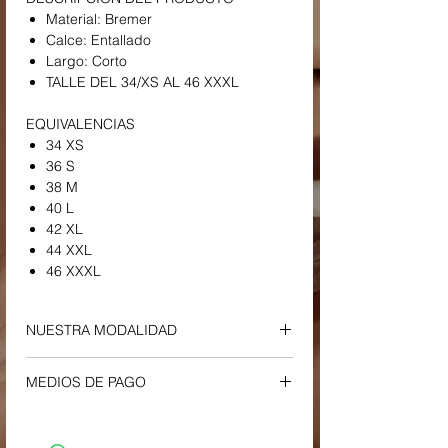
Material: Bremer
Calce: Entallado
Largo: Corto
TALLE DEL 34/XS AL 46 XXXL
EQUIVALENCIAS
34 XS
36 S
38 M
40 L
42 XL
44 XXL
46 XXXL
NUESTRA MODALIDAD
ENVIOS Y RETIROS
MEDIOS DE PAGO
-
Envío a Domicilio o Sucursal Correo
Argentino
Tu compra podrá ser efectuada a través
-
El plazo estimado de entrega es entre
de los siguientes medios: