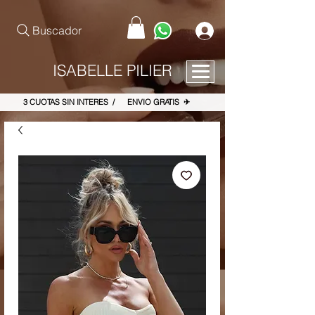
pinterest-site-verification=867dbab807973b9ac409c90f1d7cea8f
Buscador
ISABELLE PILIER
3 CUOTAS SIN INTERES / ENVIO GRATIS ✈