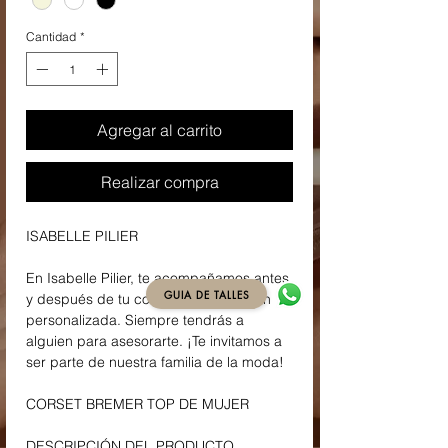
Cantidad
*
Agregar al carrito
Realizar compra
ISABELLE PILIER
En Isabelle Pilier, te acompañamos antes
GUIA DE TALLES
y después de tu compra con atención
personalizada. Siempre tendrás a
alguien para asesorarte. ¡Te invitamos a
ser parte de nuestra familia de la moda!
CORSET BREMER TOP DE MUJER
DESCRIPCIÓN DEL PRODUCTO