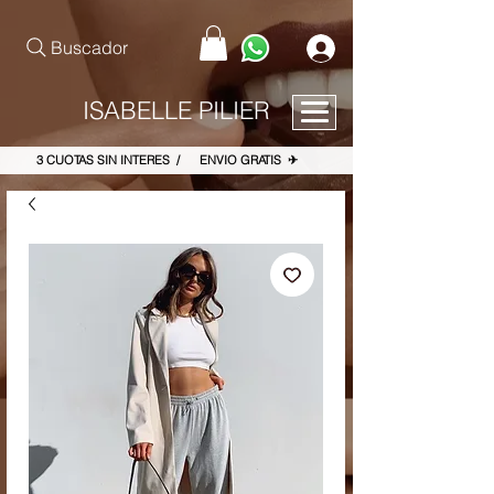
pinterest-site-verification=867dbab807973b9ac409c90f1d7cea8f
Buscador
ISABELLE PILIER
3 CUOTAS SIN INTERES / ENVIO GRATIS ✈