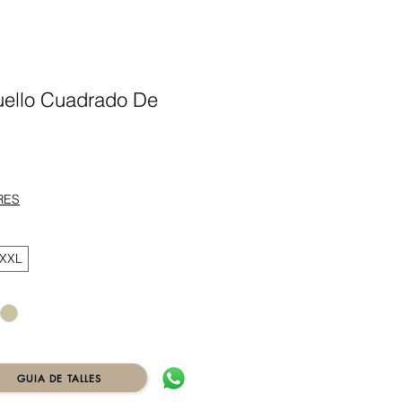
ello Cuadrado De
ecio
RES
XXL
GUIA DE TALLES