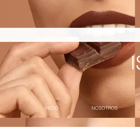
pinterest-site-verification=867dbab807973b9ac409c90f1d7cea8f
I
INICIO
NOSOTROS