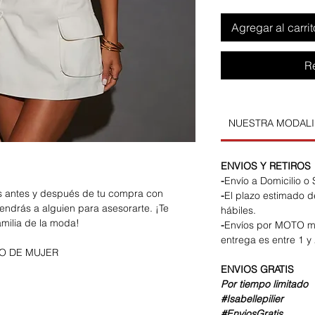
Agregar al carrit
R
NUESTRA MODAL
ENVIOS Y RETIROS
-
Envío a Domicilio o
os antes y después de tu compra con
-
El plazo estimado d
endrás a alguien para asesorarte. ¡Te
hábiles.
amilia de la moda!
-
Envíos por MOTO m
entrega es entre 1 y 
O DE MUJER
ENVIOS
GRATIS
Por tiempo limitado
#Isabellepilier
#EnviosGratis