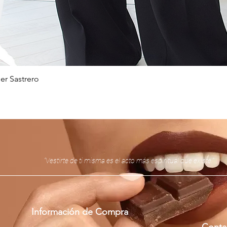
er Sastrero
Vista rápida
“Vestirte de ti misma es el acto más espiritual que existe.”
Información de Compra