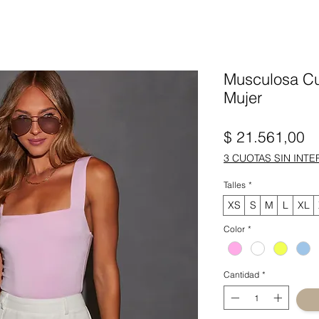
Musculosa Cu
Mujer
Pr
$ 21.561,00
3 CUOTAS SIN INTE
Talles
*
XS
S
M
L
XL
Color
*
Cantidad
*