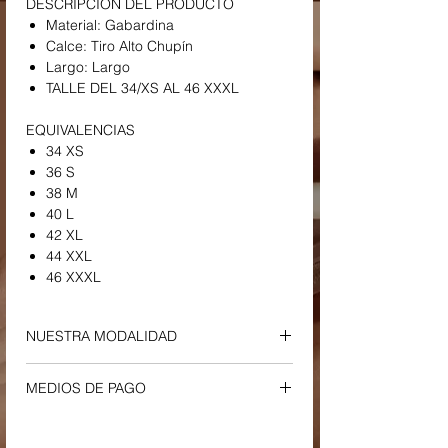
DESCRIPCIÓN DEL PRODUCTO
Material: Gabardina
Calce: Tiro Alto Chupín
Largo: Largo
TALLE DEL 34/XS AL 46 XXXL
EQUIVALENCIAS
34 XS
36 S
38 M
40 L
42 XL
44 XXL
46 XXXL
NUESTRA MODALIDAD
ENVIOS Y RETIROS
MEDIOS DE PAGO
-
Envío a Domicilio o Sucursal Correo
Argentino
Tu compra podrá ser efectuada a través
-
El plazo estimado de entrega es entre
de los siguientes medios: