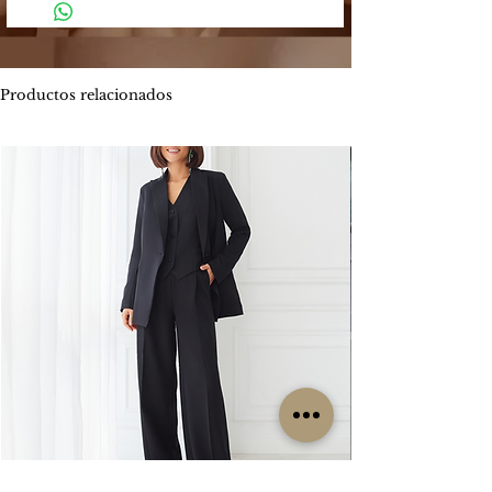
4 y 5 días hábiles.
Mercado Pago: Es una plataforma
-
Envíos por MOTO mensajería en CABA
segura que permite enviar y recibir
estimado de entrega es entre 1 y 2 días
dinero.
hábiles.
Productos relacionados
Los métodos de pago que Mercado
ENVIOS
GRATIS
Pago ofrece son:
Por tiempo limitado
#Isabellepilier
-
Tarjetas de crédito hasta 3 cuotas sin
#EnviosGratis
interés / Débito. Te permite pagar tu
compra con una o dos tarjetas de
RETIROS:
crédito. Ofrece beneficios de
Los retiros siempre se hacen con
financiación propia con varios bancos.
coordinación previa. Contamos con una
Consultá las promociones estos
oficina en la zona de CABA y operamos
beneficios
los lunes, miércoles y viernes. Cada
aquí. https://www.mercadopago.com.ar/c
clienta es contactada particularmente
uotas
por nuestro grupo de trabajo para
coordinar su retiro, sin excepción, ya que
-
Transferencia bancaria, la misma tiene el
no es un local sino una oficina.
descuento 5% menos del valor
publicado.
CAMBIOS