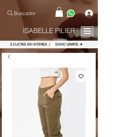
pinterest-site-verification=867dbab807973b9ac409c90f1d7cea8f
Buscador
ISABELLE PILIER
3 CUOTAS SIN INTERES / ENVIO GRATIS ✈