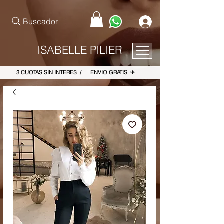
pinterest-site-verification=867dbab807973b9ac409c90f1d7cea8f
Buscador
ISABELLE PILIER
3 CUOTAS SIN INTERES / ENVIO GRATIS ✈