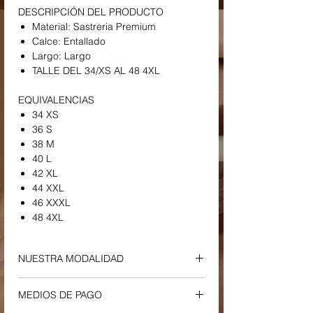
DESCRIPCIÓN DEL PRODUCTO
Material: Sastreria Premium
Calce: Entallado
Largo: Largo
TALLE DEL 34/XS AL 48 4XL
EQUIVALENCIAS
34 XS
36 S
38 M
40 L
42 XL
44 XXL
46 XXXL
48 4XL
NUESTRA MODALIDAD
ENVIOS Y RETIROS
MEDIOS DE PAGO
-
Envío a Domicilio o Sucursal Correo