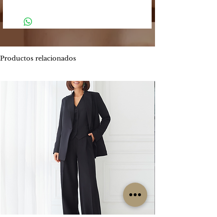
Argentino
Tu compra podrá ser efectuada a través
-
El plazo estimado de entrega es entre
de los siguientes medios:
4 y 5 días hábiles.
Mercado Pago: Es una plataforma
-
Envíos por MOTO mensajería en CABA
segura que permite enviar y recibir
estimado de entrega es entre 1 y 2 días
dinero.
hábiles.
Productos relacionados
Los métodos de pago que Mercado
ENVIOS
GRATIS
Pago ofrece son:
Por tiempo limitado
#Isabellepilier
-
Tarjetas de crédito hasta 3 cuotas sin
#EnviosGratis
interés / Débito. Te permite pagar tu
compra con una o dos tarjetas de
RETIROS:
crédito. Ofrece beneficios de
Los retiros siempre se hacen con
financiación propia con varios bancos.
coordinación previa. Contamos con una
Consultá las promociones estos
oficina en la zona de CABA y operamos
beneficios
los lunes, miércoles y viernes. Cada
aquí. https://www.mercadopago.com.ar/c
clienta es contactada particularmente
uotas
por nuestro grupo de trabajo para
coordinar su retiro, sin excepción, ya que
-
Transferencia bancaria, la misma tiene el
no es un local sino una oficina.
descuento 5% menos del valor