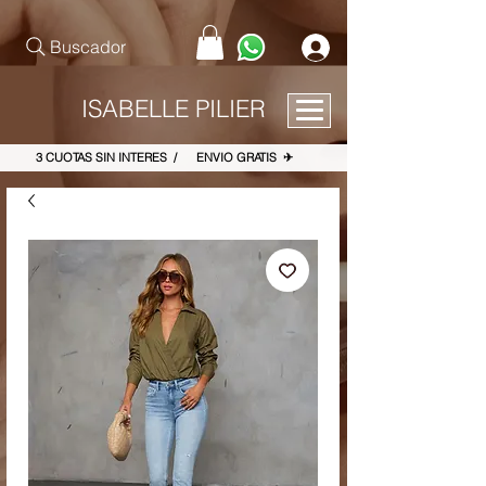
pinterest-site-verification=867dbab807973b9ac409c90f1d7cea8f
Buscador
ISABELLE PILIER
3 CUOTAS SIN INTERES / ENVIO GRATIS ✈