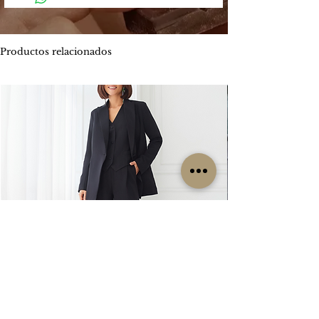
Mercado Pago: Es una plataforma
-
Envíos por MOTO mensajería en CABA
segura que permite enviar y recibir
estimado de entrega es entre 1 y 2 días
dinero.
hábiles.
Productos relacionados
Los métodos de pago que Mercado
ENVIOS
GRATIS
Pago ofrece son:
Por tiempo limitado
#Isabellepilier
-
Tarjetas de crédito hasta 3 cuotas sin
#EnviosGratis
interés / Débito. Te permite pagar tu
compra con una o dos tarjetas de
RETIROS:
crédito. Ofrece beneficios de
Los retiros siempre se hacen con
financiación propia con varios bancos.
coordinación previa. Contamos con una
Consultá las promociones estos
oficina en la zona de CABA y operamos
beneficios
los lunes, miércoles y viernes. Cada
aquí. https://www.mercadopago.com.ar/c
clienta es contactada particularmente
uotas
por nuestro grupo de trabajo para
coordinar su retiro, sin excepción, ya que
-
Transferencia bancaria, la misma tiene el
no es un local sino una oficina.
descuento 5% menos del valor
publicado.
CAMBIOS