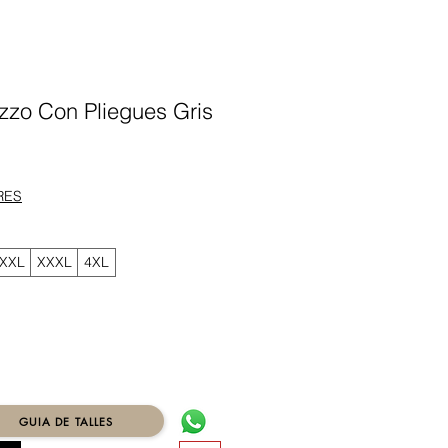
zzo Con Pliegues Gris
ecio
RES
XXL
XXXL
4XL
GUIA DE TALLES