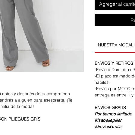
Agregar al carrit
R
NUESTRA MODAL
ENVIOS Y RETIROS
-
Envío a Domicilio o
-
El plazo estimado d
hábiles.
-
Envíos por MOTO m
os antes y después de tu compra con
entrega es entre 1 y 
endrás a alguien para asesorarte. ¡Te
amilia de la moda!
ENVIOS
GRATIS
Por tiempo limitado
CON PLIEGUES GRIS
#Isabellepilier
#EnviosGratis