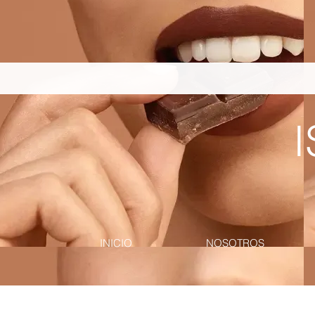
pinterest-site-verification=867dbab807973b9ac409c90f1d7cea8f
I
INICIO
NOSOTROS