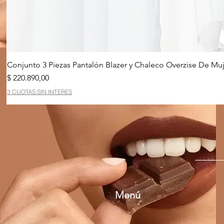
Conjunto 3 Piezas Pantalón Blazer y Chaleco Overzise De Muj
Precio
$ 220.890,00
3 CUOTAS SIN INTERES
Menú