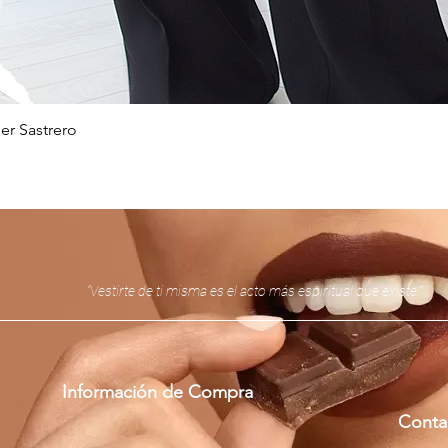
er Sastrero
Vista rápida
“Vestirte de ti misma es el acto más espiritual que existe.”
Información de Compra
Conta