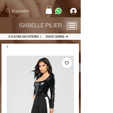
pinterest-site-verification=867dbab807973b9ac409c90f1d7cea8f
Buscador
ISABELLE PILIER
3 CUOTAS SIN INTERES / ENVIO GRATIS ✈