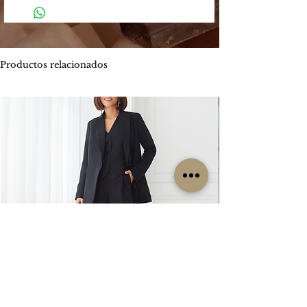
de los siguientes medios:
4 y 5 días hábiles.
Mercado Pago: Es una plataforma
-
Envíos por MOTO mensajería en CABA
segura que permite enviar y recibir
estimado de entrega es entre 1 y 2 días
dinero.
hábiles.
Productos relacionados
Los métodos de pago que Mercado
ENVIOS
GRATIS
Pago ofrece son:
Por tiempo limitado
#Isabellepilier
-
Tarjetas de crédito hasta 3 cuotas sin
#EnviosGratis
interés / Débito. Te permite pagar tu
compra con una o dos tarjetas de
RETIROS:
crédito. Ofrece beneficios de
Los retiros siempre se hacen con
financiación propia con varios bancos.
coordinación previa. Contamos con una
Consultá las promociones estos
oficina en la zona de CABA y operamos
beneficios
los lunes, miércoles y viernes. Cada
aquí. https://www.mercadopago.com.ar/c
clienta es contactada particularmente
uotas
por nuestro grupo de trabajo para
coordinar su retiro, sin excepción, ya que
-
Transferencia bancaria, la misma tiene el
no es un local sino una oficina.
descuento 5% menos del valor
publicado.
CAMBIOS