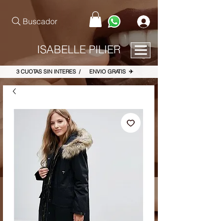
pinterest-site-verification=867dbab807973b9ac409c90f1d7cea8f
Buscador
ISABELLE PILIER
3 CUOTAS SIN INTERES / ENVIO GRATIS ✈