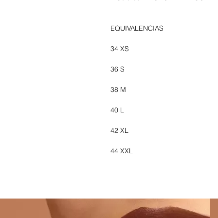
EQUIVALENCIAS
34 XS
36 S
38 M
40 L
42 XL
44 XXL