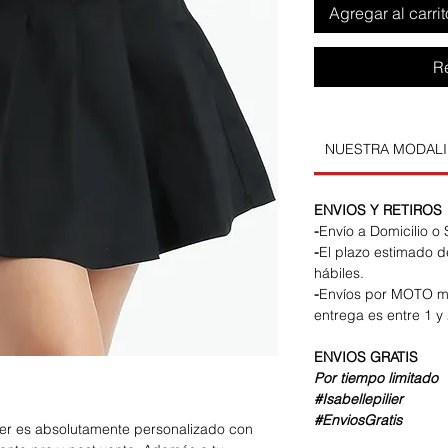
Agregar al carrit
R
NUESTRA MODAL
ENVIOS Y RETIROS
-
Envío a Domicilio o
-
El plazo estimado d
hábiles.
-
Envíos por MOTO m
entrega es entre 1 y 
ENVIOS
GRATIS
Por tiempo limitado
#Isabellepilier
#EnviosGratis
lier es absolutamente personalizado con