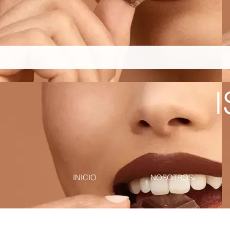
pinterest-site-verification=867dbab807973b9ac409c90f1d7cea8f
I
INICIO
NOSOTROS