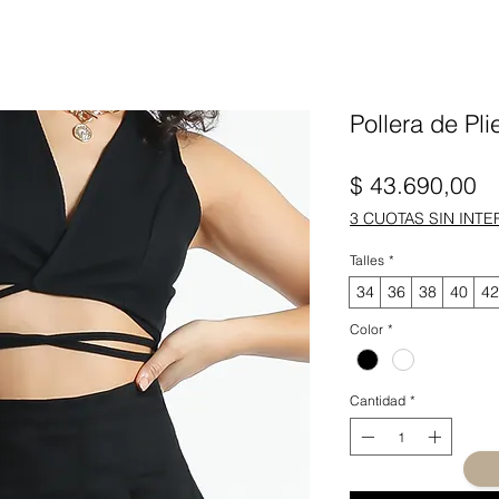
Pollera de Pl
Pr
$ 43.690,00
3 CUOTAS SIN INTE
Talles
*
34
36
38
40
42
Color
*
Cantidad
*