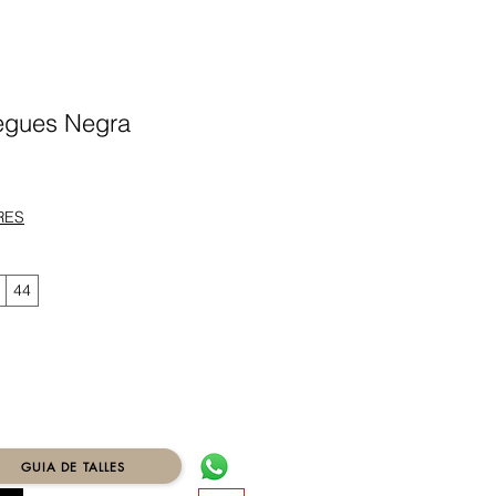
iegues Negra
ecio
RES
44
GUIA DE TALLES