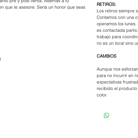
 tanto pre y post venta. Además a tu
RETIROS:
en que te asesore. Sería un honor que seas
Los retiros siempre 
Contamos con una of
operamos los lunes, 
es contactada parti
trabajo para coordina
no es un local sino u
CAMBIOS
)
Aunque nos esforzam
para no incurrir en 
expectativas frustra
recibido el producto 
color.