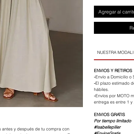
Agregar al carrit
R
NUESTRA MODAL
ENVIOS Y RETIROS
-
Envío a Domicilio o
-
El plazo estimado d
hábiles.
-
Envíos por MOTO m
entrega es entre 1 y 
ENVIOS
GRATIS
Por tiempo limitado
#Isabellepilier
os antes y después de tu compra con
#EnviosGratis