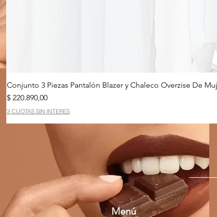
Conjunto 3 Piezas Pantalón Blazer y Chaleco Overzise De Muj
Precio
$ 220.890,00
3 CUOTAS SIN INTERES
Menú