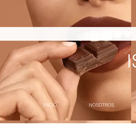
pinterest-site-verification=867dbab807973b9ac409c90f1d7cea8f
I
INICIO
NOSOTROS