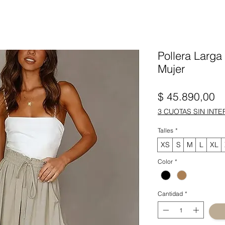
Pollera Larga
Mujer
Pr
$ 45.890,00
3 CUOTAS SIN INTE
Talles
*
XS
S
M
L
XL
Color
*
Cantidad
*