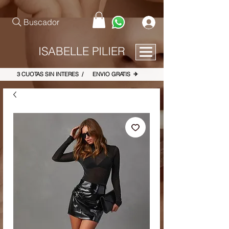
pinterest-site-verification=867dbab807973b9ac409c90f1d7cea8f
Buscador
ISABELLE PILIER
3 CUOTAS SIN INTERES / ENVIO GRATIS ✈