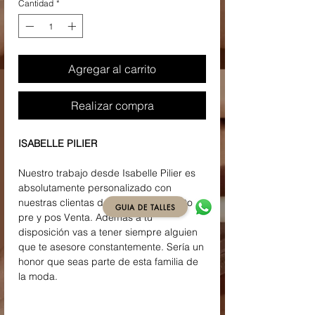
Cantidad
*
Agregar al carrito
Realizar compra
ISABELLE PILIER
Nuestro trabajo desde Isabelle Pilier es
absolutamente personalizado con
nuestras clientas de todo el país, tanto
GUIA DE TALLES
pre y pos Venta. Además a tu
disposición vas a tener siempre alguien
que te asesore constantemente. Sería un
honor que seas parte de esta familia de
la moda.