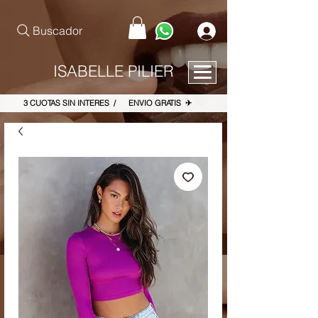
pinterest-site-verification=867dbab807973b9ac409c90f1d7cea8f
Buscador
ISABELLE PILIER
3 CUOTAS SIN INTERES / ENVIO GRATIS ✈