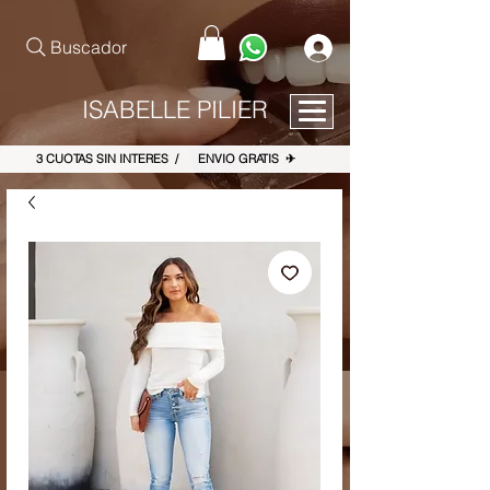
pinterest-site-verification=867dbab807973b9ac409c90f1d7cea8f
Buscador
ISABELLE PILIER
3 CUOTAS SIN INTERES / ENVIO GRATIS ✈