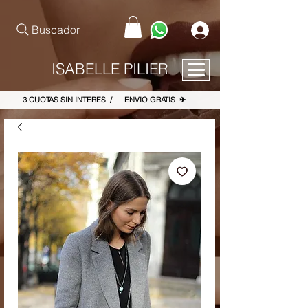
pinterest-site-verification=867dbab807973b9ac409c90f1d7cea8f
Buscador
ISABELLE PILIER
3 CUOTAS SIN INTERES / ENVIO GRATIS ✈