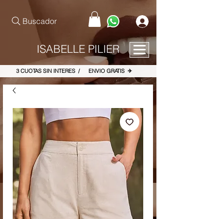
pinterest-site-verification=867dbab807973b9ac409c90f1d7cea8f
Buscador
ISABELLE PILIER
3 CUOTAS SIN INTERES / ENVIO GRATIS ✈