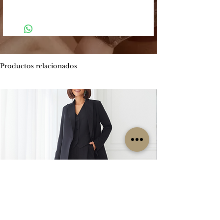
Argentino
Tu compra podrá ser efectuada a través
-
El plazo estimado de entrega es entre
de los siguientes medios:
4 y 5 días hábiles.
Mercado Pago: Es una plataforma
-
Envíos por MOTO mensajería en CABA
segura que permite enviar y recibir
estimado de entrega es entre 1 y 2 días
dinero.
hábiles.
Productos relacionados
Los métodos de pago que Mercado
ENVIOS
GRATIS
Pago ofrece son:
Por tiempo limitado
#Isabellepilier
-
Tarjetas de crédito hasta 3 cuotas sin
#EnviosGratis
interés / Débito. Te permite pagar tu
compra con una o dos tarjetas de
RETIROS:
crédito. Ofrece beneficios de
Los retiros siempre se hacen con
financiación propia con varios bancos.
coordinación previa. Contamos con una
Consultá las promociones estos
oficina en la zona de CABA y operamos
beneficios
los lunes, miércoles y viernes. Cada
aquí. https://www.mercadopago.com.ar/c
clienta es contactada particularmente
uotas
por nuestro grupo de trabajo para
coordinar su retiro, sin excepción, ya que
-
Transferencia bancaria, la misma tiene el
no es un local sino una oficina.
descuento 5% menos del valor