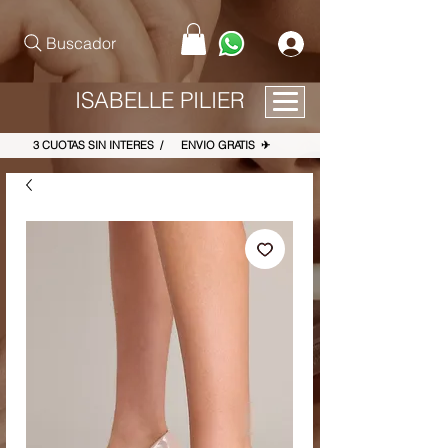
pinterest-site-verification=867dbab807973b9ac409c90f1d7cea8f
Buscador
ISABELLE PILIER
3 CUOTAS SIN INTERES / ENVIO GRATIS ✈