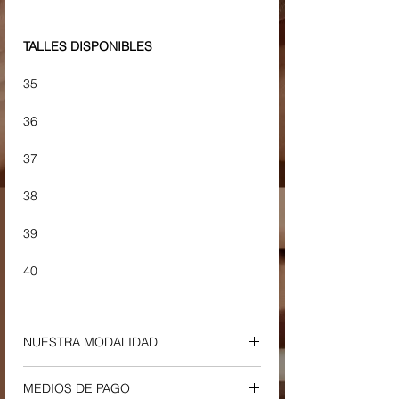
TALLES DISPONIBLES
35
36
37
38
39
40
NUESTRA MODALIDAD
ENVIOS Y RETIROS
MEDIOS DE PAGO
-
Envío a Domicilio o Sucursal Correo