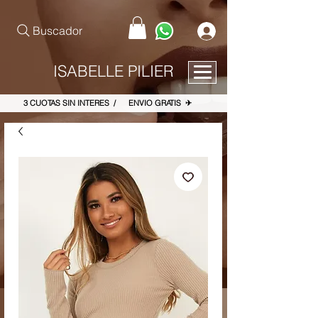
pinterest-site-verification=867dbab807973b9ac409c90f1d7cea8f
Buscador
ISABELLE PILIER
3 CUOTAS SIN INTERES / ENVIO GRATIS ✈