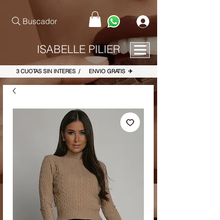
pinterest-site-verification=867dbab807973b9ac409c90f1d7cea8f
Buscador
ISABELLE PILIER
3 CUOTAS SIN INTERES / ENVIO GRATIS ✈