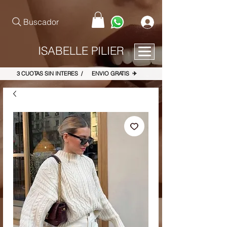
pinterest-site-verification=867dbab807973b9ac409c90f1d7cea8f
Buscador
ISABELLE PILIER
3 CUOTAS SIN INTERES / ENVIO GRATIS ✈