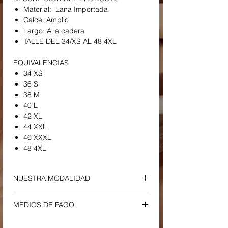
Material: Lana Importada
Calce: Amplio
Largo: A la cadera
TALLE DEL 34/XS AL 48 4XL
EQUIVALENCIAS
34 XS
36 S
38 M
40 L
42 XL
44 XXL
46 XXXL
48 4XL
NUESTRA MODALIDAD
ENVIOS Y RETIROS
MEDIOS DE PAGO
-
Envío a Domicilio o Sucursal Correo
Argentino
Tu compra podrá ser efectuada a través