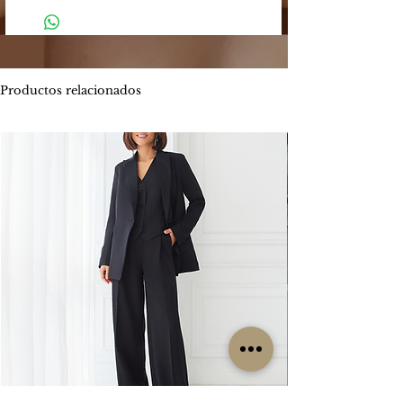
-
El plazo estimado de entrega es entre
de los siguientes medios:
4 y 5 días hábiles.
Mercado Pago: Es una plataforma
-
Envíos por MOTO mensajería en CABA
segura que permite enviar y recibir
estimado de entrega es entre 1 y 2 días
dinero.
hábiles.
Productos relacionados
Los métodos de pago que Mercado
ENVIOS
GRATIS
Pago ofrece son:
Por tiempo limitado
#Isabellepilier
-
Tarjetas de crédito hasta 3 cuotas sin
#EnviosGratis
interés / Débito. Te permite pagar tu
compra con una o dos tarjetas de
RETIROS:
crédito. Ofrece beneficios de
Los retiros siempre se hacen con
financiación propia con varios bancos.
coordinación previa. Contamos con una
Consultá las promociones estos
oficina en la zona de CABA y operamos
beneficios
los lunes, miércoles y viernes. Cada
aquí. https://www.mercadopago.com.ar/c
clienta es contactada particularmente
uotas
por nuestro grupo de trabajo para
coordinar su retiro, sin excepción, ya que
-
Transferencia bancaria, la misma tiene el
no es un local sino una oficina.
descuento 5% menos del valor
publicado.
CAMBIOS