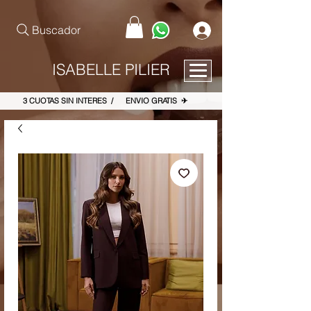
pinterest-site-verification=867dbab807973b9ac409c90f1d7cea8f
Buscador
ISABELLE PILIER
3 CUOTAS SIN INTERES / ENVIO GRATIS ✈