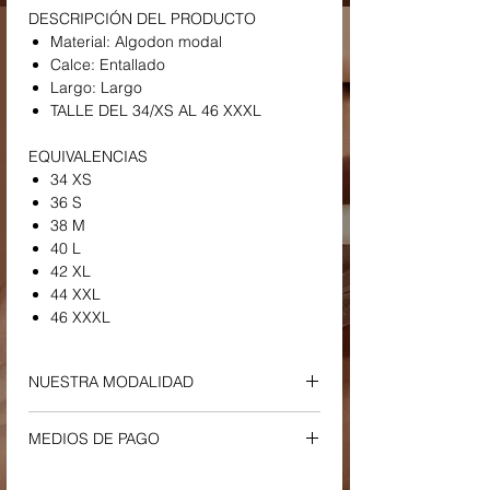
DESCRIPCIÓN DEL PRODUCTO
Material: Algodon modal
Calce: Entallado
Largo: Largo
TALLE DEL 34/XS AL 46 XXXL
EQUIVALENCIAS
34 XS
36 S
38 M
40 L
42 XL
44 XXL
46 XXXL
NUESTRA MODALIDAD
ENVIOS Y RETIROS
MEDIOS DE PAGO
-
Envío a Domicilio o Sucursal Correo
Argentino
Tu compra podrá ser efectuada a través