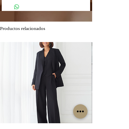
-
El plazo estimado de entrega es entre
de los siguientes medios:
4 y 5 días hábiles.
Mercado Pago: Es una plataforma
-
Envíos por MOTO mensajería en CABA
segura que permite enviar y recibir
estimado de entrega es entre 1 y 2 días
dinero.
hábiles.
Productos relacionados
Los métodos de pago que Mercado
ENVIOS
GRATIS
Pago ofrece son:
Por tiempo limitado
#Isabellepilier
-
Tarjetas de crédito hasta 3 cuotas sin
#EnviosGratis
interés / Débito. Te permite pagar tu
compra con una o dos tarjetas de
RETIROS:
crédito. Ofrece beneficios de
Los retiros siempre se hacen con
financiación propia con varios bancos.
coordinación previa. Contamos con una
Consultá las promociones estos
oficina en la zona de CABA y operamos
beneficios
los lunes, miércoles y viernes. Cada
aquí. https://www.mercadopago.com.ar/c
clienta es contactada particularmente
uotas
por nuestro grupo de trabajo para
coordinar su retiro, sin excepción, ya que
-
Transferencia bancaria, la misma tiene el
no es un local sino una oficina.
descuento 5% menos del valor
publicado.
CAMBIOS