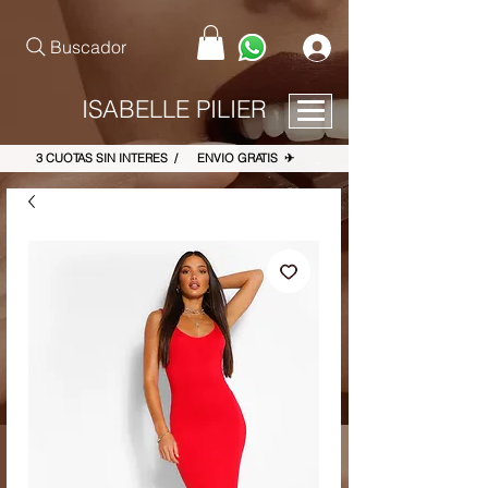
pinterest-site-verification=867dbab807973b9ac409c90f1d7cea8f
Buscador
ISABELLE PILIER
3 CUOTAS SIN INTERES / ENVIO GRATIS ✈