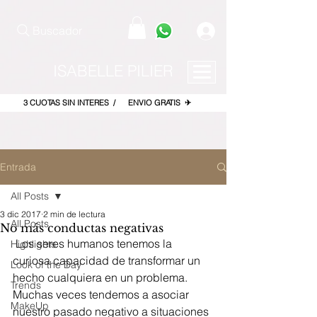
pinterest-site-verification=867dbab807973b9ac409c90f1d7cea8f
Buscador
ISABELLE PILIER
3 CUOTAS SIN INTERES / ENVIO GRATIS ✈
Entrada
All Posts
3 dic 2017
2 min de lectura
All Posts
No más conductas negativas
 Los seres humanos tenemos la 
Highlights
curiosa capacidad de transformar un 
Look of the Day
hecho cualquiera en un problema. 
Trends
Muchas veces tendemos a asociar 
MakeUp
nuestro pasado negativo a situaciones 