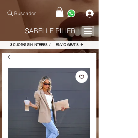
pinterest-site-verification=867dbab807973b9ac409c90f1d7cea8f
Buscador
ISABELLE PILIER
3 CUOTAS SIN INTERES / ENVIO GRATIS ✈