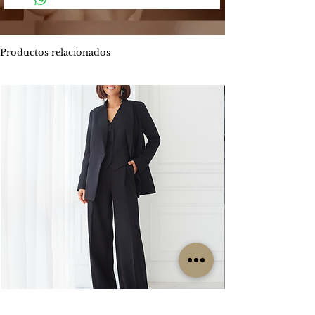
Mercado Pago: Es una plataforma
-
Envíos por MOTO mensajería en CABA
segura que permite enviar y recibir
estimado de entrega es entre 1 y 2 días
dinero.
hábiles.
Productos relacionados
Los métodos de pago que Mercado
ENVIOS
GRATIS
Pago ofrece son:
Por tiempo limitado
#Isabellepilier
-
Tarjetas de crédito hasta 3 cuotas sin
#EnviosGratis
interés / Débito. Te permite pagar tu
compra con una o dos tarjetas de
RETIROS:
crédito. Ofrece beneficios de
Los retiros siempre se hacen con
financiación propia con varios bancos.
coordinación previa. Contamos con una
Consultá las promociones estos
oficina en la zona de CABA y operamos
beneficios
los lunes, miércoles y viernes. Cada
aquí. https://www.mercadopago.com.ar/c
clienta es contactada particularmente
uotas
por nuestro grupo de trabajo para
coordinar su retiro, sin excepción, ya que
-
Transferencia bancaria, la misma tiene el
no es un local sino una oficina.
descuento 5% menos del valor
publicado.
CAMBIOS