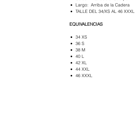
Largo: Arriba de la Cadera
TALLE DEL 34/XS AL 46 XXXL
EQUIVALENCIAS
34 XS
36 S
38 M
40 L
42 XL
44 XXL
46 XXXL