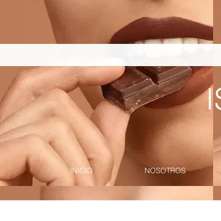
pinterest-site-verification=867dbab807973b9ac409c90f1d7cea8f
I
INICIO
NOSOTROS