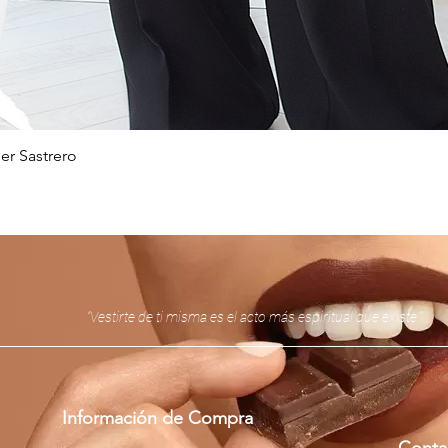
er Sastrero
Vista rápida
“Vestirte de ti misma es el acto más espiritual que existe.”
Información de Compra