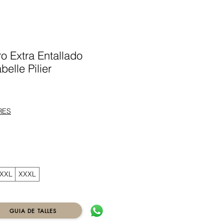
ro Extra Entallado
elle Pilier
ecio
RES
XXL
XXXL
GUIA DE TALLES