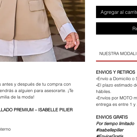
Agregar al carrit
R
NUESTRA MODAL
ENVIOS Y RETIROS
-
Envío a Domicilio o
os antes y después de tu compra con
-
El plazo estimado d
endrás a alguien para asesorarte. ¡Te
hábiles.
amilia de la moda!
-
Envíos por MOTO m
entrega es entre 1 y 
LADO PREMIUM – ISABELLE PILIER
ENVIOS
GRATIS
Por tiempo limitado
nterno
#Isabellepilier
#EnviosGratis