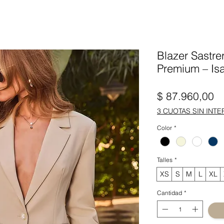
Blazer Sastre
Premium – Isab
Pr
$ 87.960,00
3 CUOTAS SIN INTE
Color
*
Talles
*
XS
S
M
L
XL
Cantidad
*