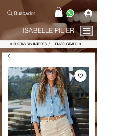
pinterest-site-verification=867dbab807973b9ac409c90f1d7cea8f
Buscador
ISABELLE PILIER
3 CUOTAS SIN INTERES / ENVIO GRATIS ✈