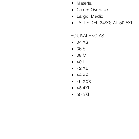
Material:
Calce: Oversize
Largo: Medio
TALLE DEL 34/XS AL 50 5XL
EQUIVALENCIAS
34 XS
36 S
38 M
40 L
42 XL
44 XXL
46 XXXL
48 4XL
50 5XL