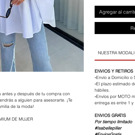
Agregar al carrit
R
NUESTRA MODAL
ENVIOS Y RETIROS
-
Envío a Domicilio o
-
El plazo estimado d
hábiles.
os antes y después de tu compra con
-
Envíos por MOTO m
endrás a alguien para asesorarte. ¡Te
entrega es entre 1 y 
amilia de la moda!
ENVIOS
GRATIS
MIUM DE MUJER
Por tiempo limitado
#Isabellepilier
#EnviosGratis