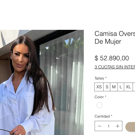
Camisa Overs
De Mujer
Pr
$ 52.890,00
3 CUOTAS SIN INTE
Talles
*
XS
S
M
L
XL
Color
*
Cantidad
*