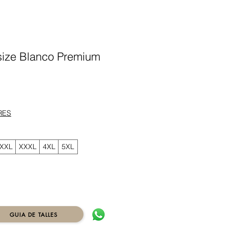
ize Blanco Premium
ecio
RES
XXL
XXXL
4XL
5XL
GUIA DE TALLES