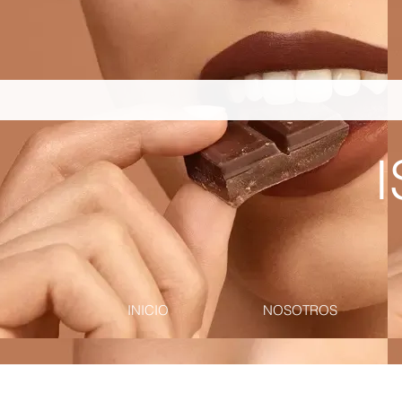
pinterest-site-verification=867dbab807973b9ac409c90f1d7cea8f
I
INICIO
NOSOTROS