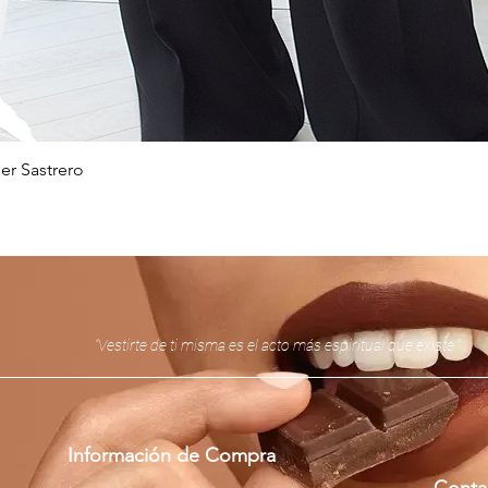
er Sastrero
Vista rápida
“Vestirte de ti misma es el acto más espiritual que existe.”
Información de Compra