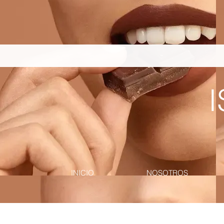
pinterest-site-verification=867dbab807973b9ac409c90f1d7cea8f
I
INICIO
NOSOTROS