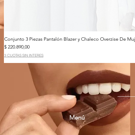
Conjunto 3 Piezas Pantalón Blazer y Chaleco Overzise De Muj
Precio
$ 220.890,00
3 CUOTAS SIN INTERES
Menú