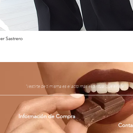
er Sastrero
Vista rápida
“Vestirte de ti misma es el acto más espiritual que existe.”
Información de Compra
Conta