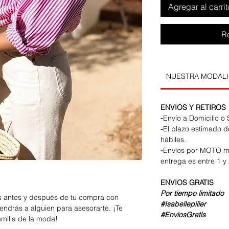
Agregar al carrit
R
NUESTRA MODAL
ENVIOS Y RETIROS
-
Envío a Domicilio o
-
El plazo estimado d
hábiles.
-
Envíos por MOTO m
entrega es entre 1 y 
ENVIOS
GRATIS
Por tiempo limitado
os antes y después de tu compra con
#Isabellepilier
endrás a alguien para asesorarte. ¡Te
#EnviosGratis
amilia de la moda!